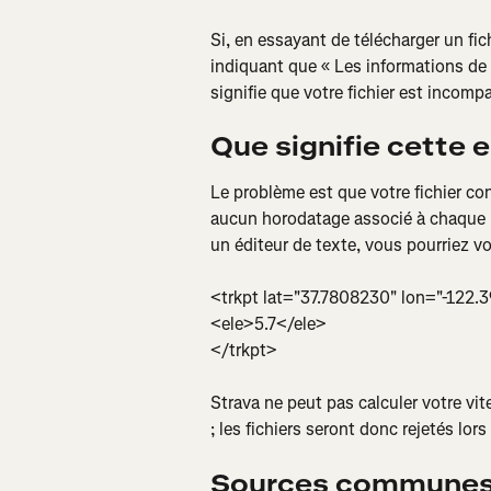
Si, en essayant de télécharger un fi
indiquant que « Les informations de 
signifie que votre fichier est incomp
Que signifie cette e
Le problème est que votre fichier 
aucun horodatage associé à chaque la
un éditeur de texte, vous pourriez v
<trkpt lat="37.7808230" lon="-122
<ele>5.7</ele>
</trkpt>
Strava ne peut pas calculer votre vi
; les fichiers seront donc rejetés lor
Sources communes 