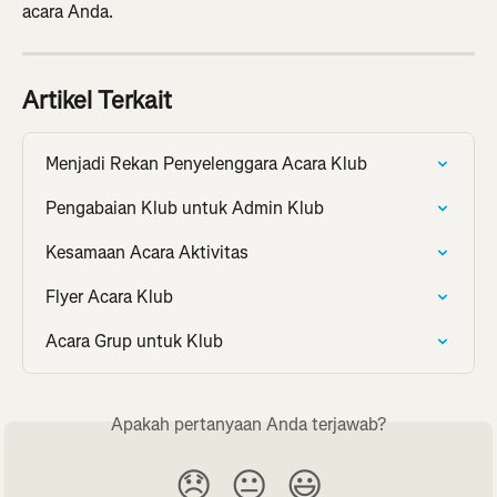
acara Anda.
Artikel Terkait
Menjadi Rekan Penyelenggara Acara Klub
Pengabaian Klub untuk Admin Klub
Kesamaan Acara Aktivitas
Flyer Acara Klub
Acara Grup untuk Klub
Apakah pertanyaan Anda terjawab?
😞
😐
😃