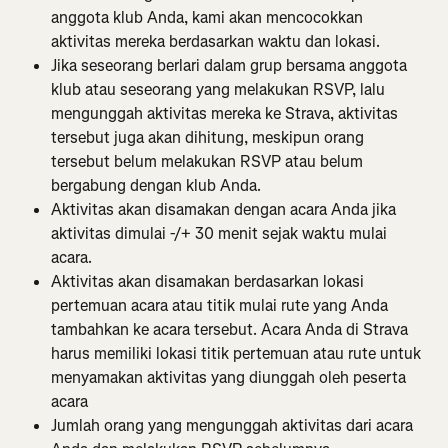
anggota klub Anda, kami akan mencocokkan 
aktivitas mereka berdasarkan waktu dan lokasi.
Jika seseorang berlari dalam grup bersama anggota 
klub atau seseorang yang melakukan RSVP, lalu 
mengunggah aktivitas mereka ke Strava, aktivitas 
tersebut juga akan dihitung, meskipun orang 
tersebut belum melakukan RSVP atau belum 
bergabung dengan klub Anda.
Aktivitas akan disamakan dengan acara Anda jika 
aktivitas dimulai -/+ 30 menit sejak waktu mulai 
acara.
Aktivitas akan disamakan berdasarkan lokasi 
pertemuan acara atau titik mulai rute yang Anda 
tambahkan ke acara tersebut. Acara Anda di Strava 
harus memiliki lokasi titik pertemuan atau rute untuk 
menyamakan aktivitas yang diunggah oleh peserta 
acara
Jumlah orang yang mengunggah aktivitas dari acara 