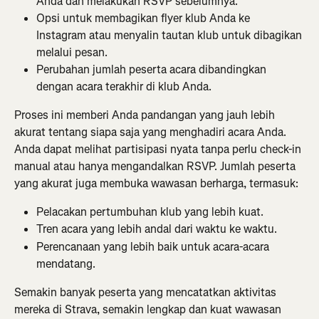
Anda dan melakukan RSVP sebelumnya.
Opsi untuk membagikan flyer klub Anda ke 
Instagram atau menyalin tautan klub untuk dibagikan 
melalui pesan.
Perubahan jumlah peserta acara dibandingkan 
dengan acara terakhir di klub Anda.
Proses ini memberi Anda pandangan yang jauh lebih 
akurat tentang siapa saja yang menghadiri acara Anda. 
Anda dapat melihat partisipasi nyata tanpa perlu check-in 
manual atau hanya mengandalkan RSVP. Jumlah peserta 
yang akurat juga membuka wawasan berharga, termasuk:
Pelacakan pertumbuhan klub yang lebih kuat.
Tren acara yang lebih andal dari waktu ke waktu.
Perencanaan yang lebih baik untuk acara-acara 
mendatang.
Semakin banyak peserta yang mencatatkan aktivitas 
mereka di Strava, semakin lengkap dan kuat wawasan 