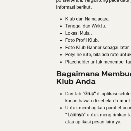
ponsel Anda. Tergantung pada data y
informasi berikut.
Klub dan Nama acara.
Tanggal dan Waktu.
Lokasi Mulai.
Foto Profil Klub.
Foto Klub Banner sebagai latar.
Polyline rute, bila ada rute untu
Placeholder untuk menempel taut
Bagaimana Membua
Klub Anda
Dari tab 
"Grup" 
di aplikasi selule
kanan bawah di sebelah tombol 
Untuk membagikan pamflet acara, 
“Lainnya” 
untuk mengirimkan ta
atau aplikasi pesan lainnya.