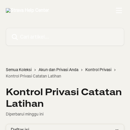
Lewati ke konten utama
Cari artikel...
Semua Koleksi
Akun dan Privasi Anda
Kontrol Privasi
Kontrol Privasi Catatan Latihan
Kontrol Privasi Catatan
Latihan
Diperbarui minggu ini
Daftar isi