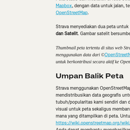
Mapbox
, dengan data untuk jalan, te
OpenStreetMap
.
Strava menyediakan dua peta untuk m
dan Satelit
. Gambar satelit bersumb
Thumbnail peta tertentu di situs web Str
OpenStreet
menggunakan data dari ©
untuk berkontribusi secara aktif ke Ope
Umpan Balik Peta
Strava menggunakan OpenStreetMap,
mendistribusikan data geografis unt
tubuh/popularitas kami sendiri dan 
visual untuk peta sekaligus membant
mana yang ditampilkan di peta. Untuk 
https://wiki.openstreetmap.org/wiki
Anda dapat membantu menghasilkan 