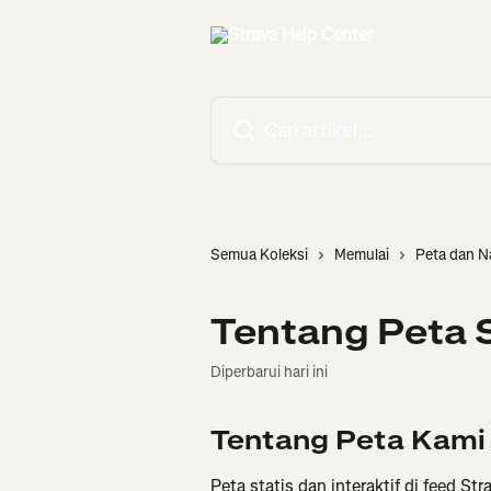
Lewati ke konten utama
Cari artikel...
Semua Koleksi
Memulai
Peta dan N
Tentang Peta 
Diperbarui hari ini
Tentang Peta Kami
Peta statis dan interaktif di feed St