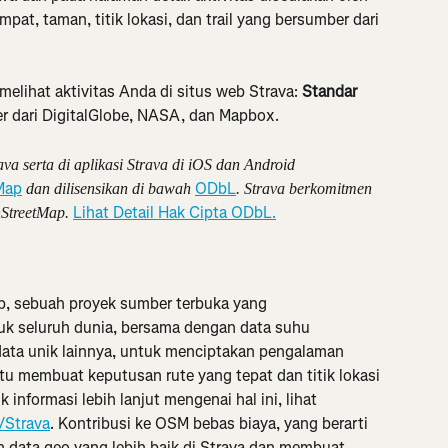
mpat, taman, titik lokasi, dan trail yang bersumber dari 
elihat aktivitas Anda di situs web Strava: 
Standar 
er dari DigitalGlobe, NASA, dan Mapbox.
ava serta di aplikasi Strava di iOS dan Android 
Map
ODbL
 dan dilisensikan di bawah 
. Strava berkomitmen 
Lihat Detail Hak Cipta ODbL.
nStreetMap. 
 sebuah proyek sumber terbuka yang 
uk seluruh dunia, bersama dengan data suhu 
data unik lainnya, untuk menciptakan pengalaman 
u membuat keputusan rute yang tepat dan titik lokasi 
informasi lebih lanjut mengenai hal ini, lihat 
/Strava
. Kontribusi ke OSM bebas biaya, yang berarti 
data geo yang lebih baik di Strava dan membuat 