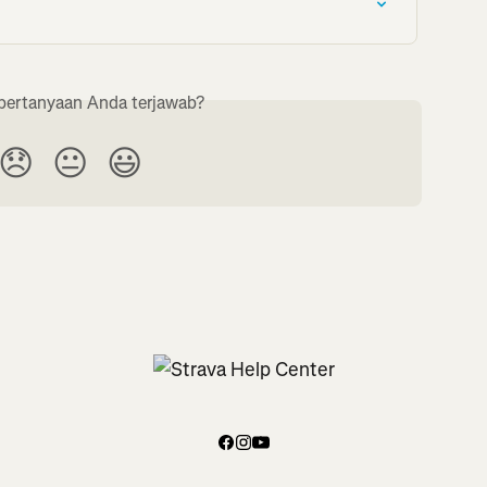
pertanyaan Anda terjawab?
😞
😐
😃