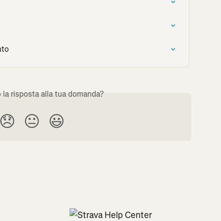
nto
o la risposta alla tua domanda?
😞
😐
😃