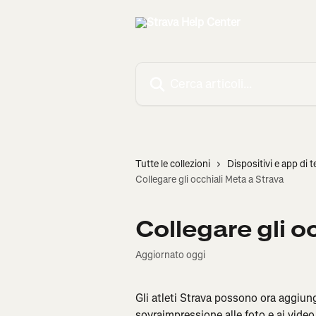
Vai al contenuto principale
Cerca articoli…
Tutte le collezioni
Dispositivi e app di t
Collegare gli occhiali Meta a Strava
Collegare gli o
Aggiornato oggi
Gli atleti Strava possono ora aggiunge
sovraimpressione alle foto e ai video 