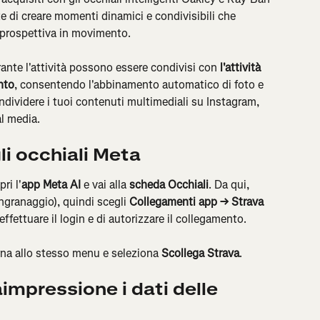
e di creare momenti dinamici e condivisibili che 
 prospettiva in movimento.
rante l'attività possono essere condivisi con 
l'attività 
nto
, consentendo l'abbinamento automatico di foto e 
ndividere i tuoi contenuti multimediali su Instagram, 
al media.
li occhiali Meta
ri l'
app Meta AI
 e vai alla 
scheda Occhiali
. Da qui, 
'ingranaggio), quindi scegli 
Collegamenti app → Strava 
 effettuare il login e di autorizzare il collegamento.
rna allo stesso menu e seleziona 
Scollega Strava
.
impressione i dati delle 