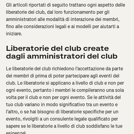
Gli articoli riportati di seguito trattano ogni aspetto delle 
liberatorie dei club, dal loro funzionamento per gli 
amministratori alle modalità di interazione dei membri, 
fino alle considerazioni legali e ai modelli per aiutarti a 
iniziare.
Liberatorie del club create 
dagli amministratori del club
Le liberatorie del club richiedono l'accettazione da parte 
dei membri di prima di poter partecipare agli eventi del 
club. Le liberatorie si applicano a livello di club e non per 
ogni evento, pertanto i membri le compileranno una sola 
volta per il club e non per ogni evento. Se le attività del 
tuo club variano in modo significativo tra un evento e 
l'altro, o se hai bisogno di liberatorie specifiche per un 
evento, rivolgiti a un consulente legale qualificato per 
sapere se le liberatorie a livello di club soddisfano le tue 
esigenze).