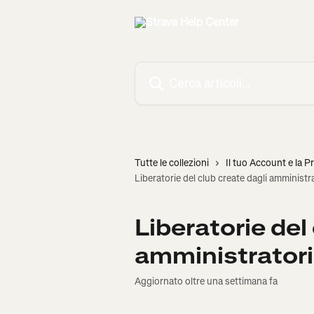
Vai al contenuto principale
Cerca articoli…
Tutte le collezioni
Il tuo Account e la P
Liberatorie del club create dagli amministra
Liberatorie del
amministratori
Aggiornato oltre una settimana fa