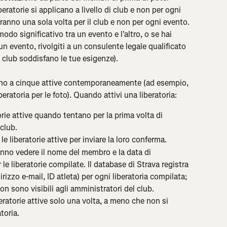
beratorie si applicano a livello di club e non per ogni 
anno una sola volta per il club e non per ogni evento. 
modo significativo tra un evento e l'altro, o se hai 
un evento, rivolgiti a un consulente legale qualificato 
di club soddisfano le tue esigenze).
 fino a cinque attive contemporaneamente (ad esempio, 
eratoria per le foto). Quando attivi una liberatoria:
rie attive quando tentano per la prima volta di 
club.
e liberatorie attive per inviare la loro conferma.
anno vedere il nome del membro e la data di 
 le liberatorie compilate. Il database di Strava registra 
dirizzo e-mail, ID atleta) per ogni liberatoria compilata; 
on sono visibili agli amministratori del club.
eratorie attive solo una volta, a meno che non si 
toria.