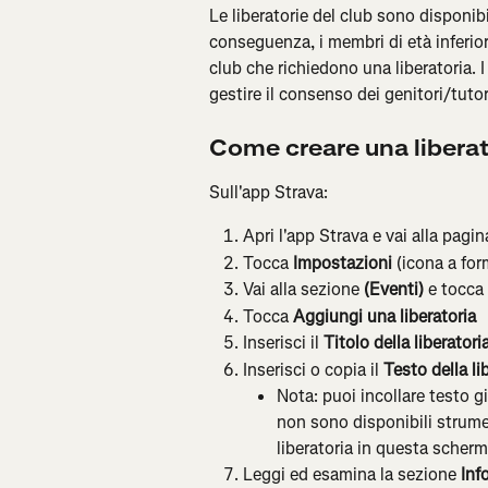
Le liberatorie del club sono disponibi
conseguenza, i membri di età inferior
club che richiedono una liberatoria. 
gestire il consenso dei genitori/tutori 
Come creare una liberat
Sull'app Strava:
Apri l'app Strava e vai alla pagin
Tocca 
Impostazioni
 (icona a fo
Vai alla sezione 
(Eventi)
 e tocca 
Tocca 
Aggiungi una liberatoria
Inserisci il 
Titolo della liberatori
Inserisci o copia il 
Testo della li
Nota: puoi incollare testo g
non sono disponibili strumen
liberatoria in questa scherm
Leggi ed esamina la sezione 
Inf