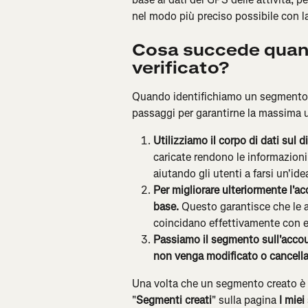
nel modo più preciso possibile con la
Cosa succede quan
verificato?
Quando identifichiamo un segmento c
passaggi per garantirne la massima u
Utilizziamo il corpo di dati sul d
caricate rendono le informazioni
aiutando gli utenti a farsi un'id
Per migliorare ulteriormente l'a
base.
 Questo garantisce che le a
coincidano effettivamente con 
Passiamo il segmento sull'accoun
non venga modificato o cancella
Una volta che un segmento creato è s
"
Segmenti creati
" sulla pagina 
I mie