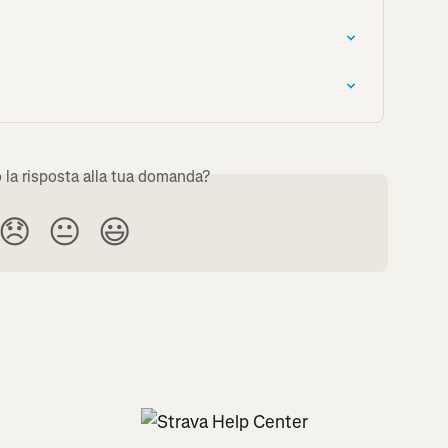
o la risposta alla tua domanda?
😞
😐
😃