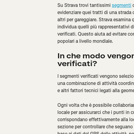
Su Strava trovi tantissimi 
segmenti
 
evidenziare quei tratti di una strada 
altri per gareggiare. Strava esamina 
individua quelli più rappresentativi d
verificati. Questo aiuta ad evitare 
popolari a livello mondiale.
In che modo vengon
verificati?
I segmenti verificati vengono selezion
una combinazione di attività coordinat
e altri fattori tecnici legati alla geo
Ogni volta che è possibile collaboriam
locale per assicurarci che i punti in c
corrispondano effettivamente alla lo
sezione per controllare che seguano i
base ai dati del GPS delle attività, p