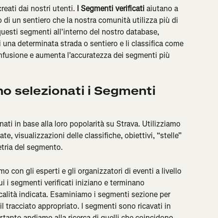
creati dai nostri utenti. 
I Segmenti verificati
 aiutano a 
o di un sentiero che la nostra comunità utilizza più di 
questi segmenti all'interno del nostro database, 
i una determinata strada o sentiero e li classifica come 
confusione e aumenta l'accuratezza dei segmenti più 
o selezionati i Segmenti 
ati in base alla loro popolarità su Strava. Utilizziamo 
e, visualizzazioni delle classifiche, obiettivi, “stelle” 
metria del segmento.
o con gli esperti e gli organizzatori di eventi a livello 
ui i segmenti verificati iniziano e terminano 
calità indicata. Esaminiamo i segmenti sezione per 
l tracciato appropriato. I segmenti sono ricavati in 
ertanto andiamo alla ricerca di quelli che coincidono 