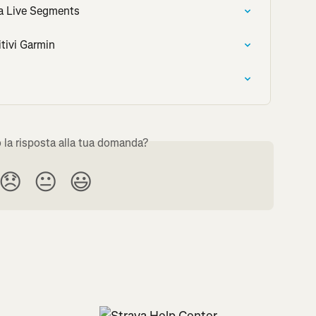
va Live Segments
tivi Garmin
o la risposta alla tua domanda?
😞
😐
😃