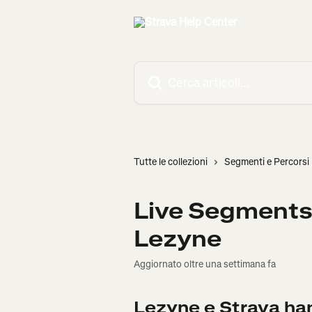
Vai al contenuto principale
Cerca articoli…
Tutte le collezioni
Segmenti e Percorsi
Live Segments d
Lezyne
Aggiornato oltre una settimana fa
Lezyne e Strava han