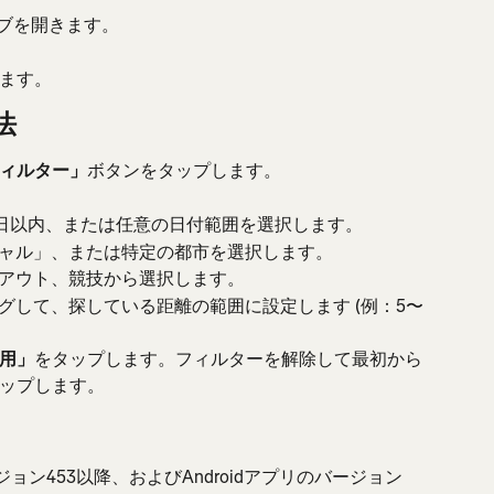
ブを開きます。
ます。
法
ィルター」
ボタンをタップします。
0日以内、または任意の日付範囲を選択します。
ャル」、または特定の都市を選択します。
アウト、競技から選択します。
グして、探している距離の範囲に設定します (例：5〜
用」
をタップします。フィルターを解除して最初から
ップします。
ョン453以降、およびAndroidアプリのバージョン