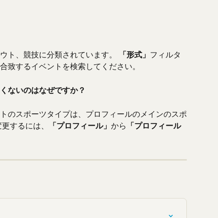
ウト、競技に分類されています。 
「形式」
フィルタ
合致するイベントを検索してください。
くないのはなぜですか？
トのスポーツタイプは、プロフィールのメインのスポ
変更するには、
「プロフィール」
から
「プロフィール