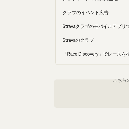
クラブのイベント広告
Stravaクラブのモバイルアプ
Stravaのクラブ
「Race Discovery」でレー
こちら