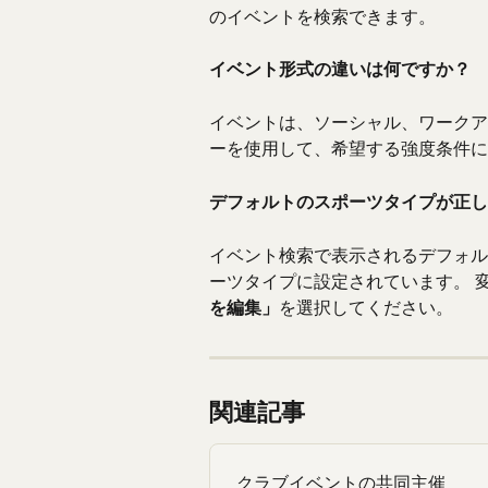
のイベントを検索できます。
イベント形式の違いは何ですか？
イベントは、ソーシャル、ワークア
ーを使用して、希望する強度条件に
デフォルトのスポーツタイプが正し
イベント検索で表示されるデフォル
ーツタイプに設定されています。 
を編集」
を選択してください。
関連記事
クラブイベントの共同主催