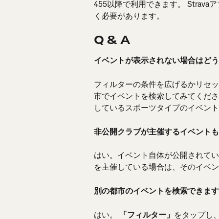
455以降で利用できます。 Stra
く必要があります。
Q & A
イベントが表示されない場合はどう
フィルターの条件を広げるかリセッ
市でイベントを検索してみてくださ
しているスポーツタイプのイベント
非公開クラブが主催するイベントも
はい。イベント自体が公開されてい
を主催している場合は、そのイベン
別の都市のイベントを検索できます
はい。 
「フィルター」
をタップし