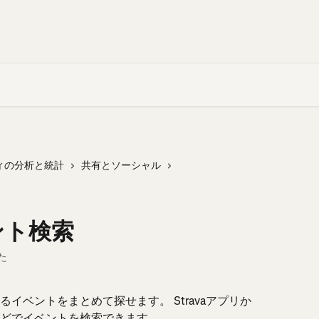
ィの分析と統計
共有とソーシャル
ント検索
た
イベントをまとめて探せます。 Stravaアプリか
どでイベントを検索できます。