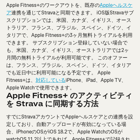
Apple Fitness+のワークアウトを、既存の
Appleヘルスケ
ア
連携を通じてStravaと同期できます。 iOS版Stravaサブ
スクリプションでは、米国、カナダ、イギリス、オース
トラリア、フランス、ブラジル、スペイン、ドイツ、イ
タリアで、Apple Fitness+の3ヶ月無料トライアルを利用
できます。 サブスクリプション登録していない場合で
も、米国、カナダ、イギリス、オーストラリアでは2ヶ
月間の無料トライアルが利用可能です。 このオファー
は、フランス、ブラジル、スペイン、ドイツ、イタリア
でも近日中に利用可能になる予定です。 Apple 
Fitness+は、
対応している
iPhone、iPad、Apple TV、
Apple Watchで使用できます。
Apple Fitness+ のアクティビティ
を Strava に同期する方法
すでにStravaアカウントでAppleヘルスケアとの連携を設
定しており、自動アップロードが有効になっている場
合、iPhoneのOSがiOS 18.2で、Apple WatchのOSが
watchOS 11.2以上であれば、Apple Fitness+で記録され