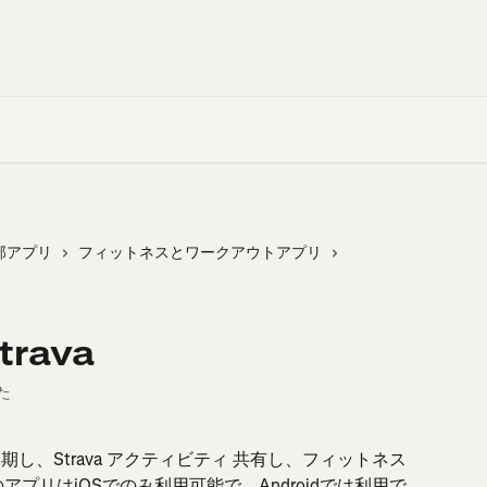
部アプリ
フィットネスとワークアウトアプリ
rava
た
リに同期し、Strava アクティビティ 共有し、フィットネス 
プリはiOSでのみ利用可能で、Androidでは利用で