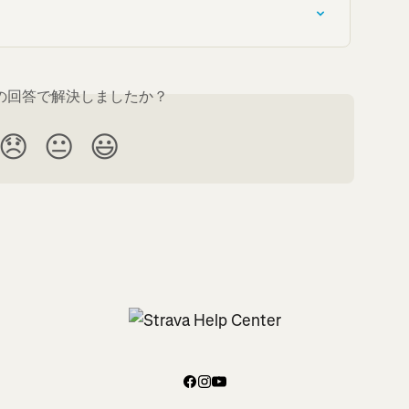
の回答で解決しましたか？
😞
😐
😃