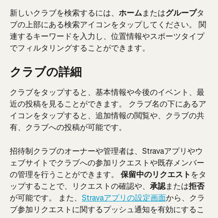
新しいクラブを検索するには、
ホーム
または
グループ
タ
ブの上部にある検索アイコンをタップしてください。 関
連するキーワードを入力し、位置情報やスポーツタイプ
でフィルタリングすることができます。
クラブの詳細
クラブをタップすると、基本情報や今後のイベント、最
近の投稿を見ることができます。 クラブ名の下にあるア
イコンをタップすると、追加情報の閲覧や、クラブの共
有、クラブへの投稿が可能です。
招待制クラブのオーナーや管理者は、Stravaアプリやウ
ェブサイトでクラブへの参加リクエストや既存メンバー
の管理を行うことができます。 
保留中のリクエスト
をタ
ップすることで、リクエストの確認や、
承認
または
拒否
が可能です。 また、
Stravaアプリの設定画面
から、クラ
ブ参加リクエストに関するプッシュ通知を有効にするこ