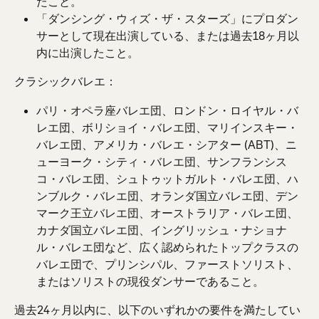
たこと。
「ダンシング・ウィズ・ザ・スターズ」にプロダン
サーとして現在出演している、または過去18ヶ月以
内に出演したこと。
クラシックバレエ：
パリ・オペラ座バレエ団、ロンドン・ロイヤル・バ
レエ団、ボリショイ・バレエ団、マリインスキー・
バレエ団、アメリカ・バレエ・シアター (ABT)、ニ
ューヨーク・シティ・バレエ団、サンフランシス
コ・バレエ団、シュトゥットガルト・バレエ団、ハ
ンブルク・バレエ団、オランダ国立バレエ団、デン
マーク王立バレエ団、オーストラリア・バレエ団、
カナダ国立バレエ団、イングリッシュ・ナショナ
ル・バレエ団など、広く認められたトップクラスの
バレエ団で、プリンシパル、ファーストソリスト、
またはソリストの現役ダンサーであること。
過去24ヶ月以内に、以下のいずれかの要件を満たしてい