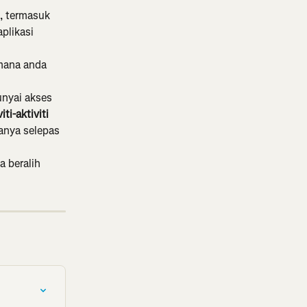
 termasuk 
plikasi 
 mana anda 
nyai akses 
ti-aktiviti 
danya selepas 
 beralih 