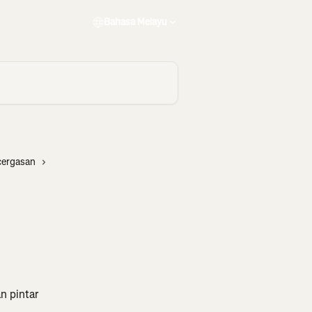
Bahasa Melayu
cergasan
n pintar 