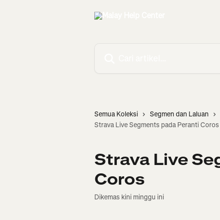
Langkau ke kandungan utama
Cari artikel…
Semua Koleksi
Segmen dan Laluan
Strava Live Segments pada Peranti Coros
Strava Live Se
Coros
Dikemas kini minggu ini