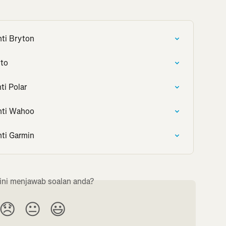
nti Bryton
nto
ti Polar
nti Wahoo
nti Garmin
ini menjawab soalan anda?
😞
😐
😃