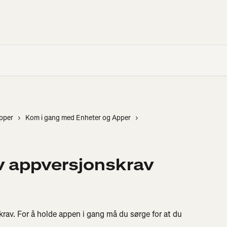
apper
Kom i gang med Enheter og Apper
v appversjonskrav
krav. For å holde appen i gang må du sørge for at du 