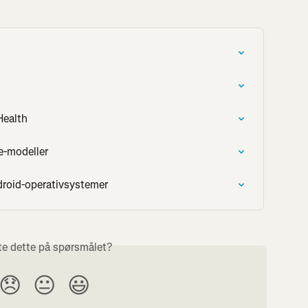
Health
e-modeller
droid-operativsystemer
te dette på spørsmålet?
😞
😐
😃