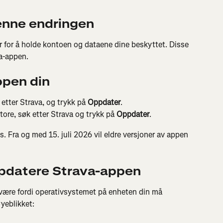
denne endringen
er for å holde kontoen og dataene dine beskyttet. Disse 
va-appen.
ppen din
etter Strava, og trykk på 
Oppdater
.
ore, søk etter Strava og trykk på 
Oppdater
.
s. Fra og med 15. juli 2026 vil eldre versjoner av appen 
ppdatere Strava-appen
 være fordi operativsystemet på enheten din må 
øyeblikket: