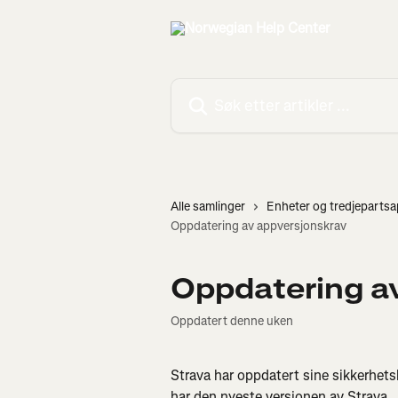
Gå til hovedinnhold
Søk etter artikler ...
Alle samlinger
Enheter og tredjeparts
Oppdatering av appversjonskrav
Oppdatering a
Oppdatert denne uken
Strava har oppdatert sine sikkerhets
har den nyeste versjonen av Strava.