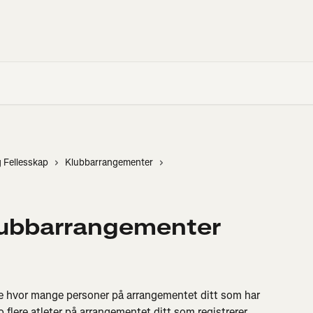
g Fellesskap
Klubbarrangementer
klubbarrangementer
e hvor mange personer på arrangementet ditt som har 
Jo flere atleter på arrangementet ditt som registrerer 