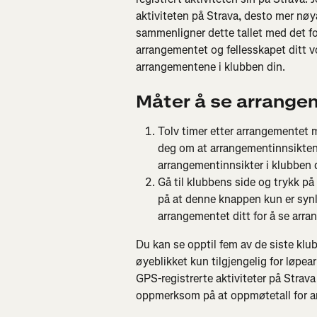
aktiviteten på Strava, desto mer nøya
sammenligner dette tallet med det fo
arrangementet og fellesskapet ditt v
arrangementene i klubben din.
Måter å se arrange
Tolv timer etter arrangementet 
deg om at arrangementinnsiktene d
arrangementinnsikter i klubben 
Gå til klubbens side og trykk 
på at denne knappen kun er synli
arrangementet ditt for å se arr
Du kan se opptil fem av de siste klu
øyeblikket kun tilgjengelig for løp
GPS-registrerte aktiviteter på Stra
oppmerksom på at oppmøtetall for ar