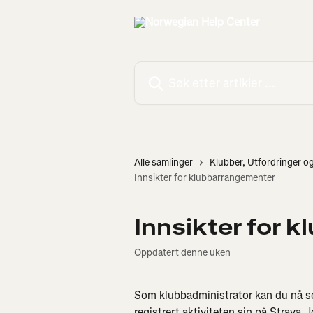
Gå til hovedinnhold
Søk etter artikler ...
Alle samlinger
Klubber, Utfordringer o
Innsikter for klubbarrangementer
Innsikter for 
Oppdatert denne uken
Som klubbadministrator kan du nå s
registrert aktiviteten sin på Strava. 