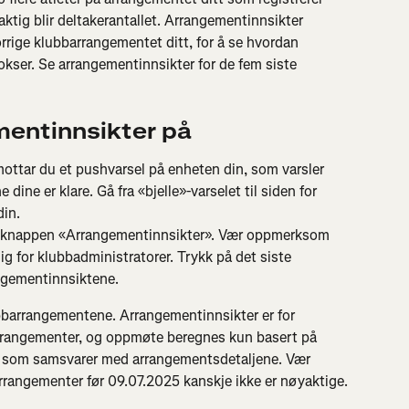
ktig blir deltakerantallet. Arrangementinnsikter 
rrige klubbarrangementet ditt, for å se hvordan 
okser. Se arrangementinnsikter for de fem siste 
mentinnsikter på
mottar du et pushvarsel på enheten din, som varsler 
ine er klare. Gå fra «bjelle»-varselet til siden for 
din.
på knappen «Arrangementinnsikter». Vær oppmerksom 
g for klubbadministratorer. Trykk på det siste 
angementinnsiktene.
bbarrangementene. Arrangementinnsikter er for 
earrangementer, og oppmøte beregnes kun basert på 
va som samsvarer med arrangementsdetaljene. Vær 
rangementer før 09.07.2025 kanskje ikke er nøyaktige.