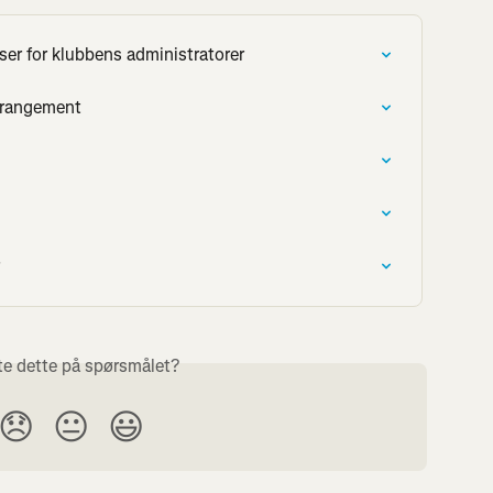
ser for klubbens administratorer
rrangement
te dette på spørsmålet?
😞
😐
😃