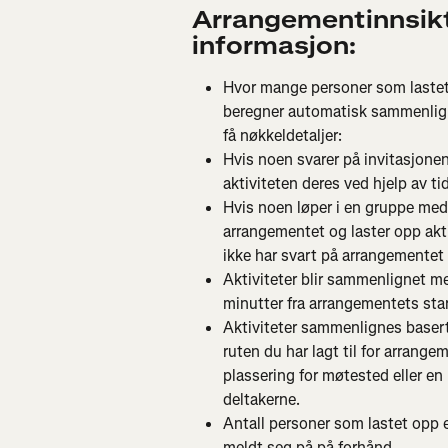
Arrangementinnsikt
informasjon:
Hvor mange personer som lastet o
beregner automatisk sammenligne
få nøkkeldetaljer:
Hvis noen svarer på invitasjonen
aktiviteten deres ved hjelp av ti
Hvis noen løper i en gruppe med
arrangementet og laster opp aktiv
ikke har svart på arrangementet 
Aktiviteter blir sammenlignet me
minutter fra arrangementets sta
Aktiviteter sammenlignes basert
ruten du har lagt til for arrang
plassering for møtested eller en
deltakerne.
Antall personer som lastet opp e
meldt seg på på forhånd.