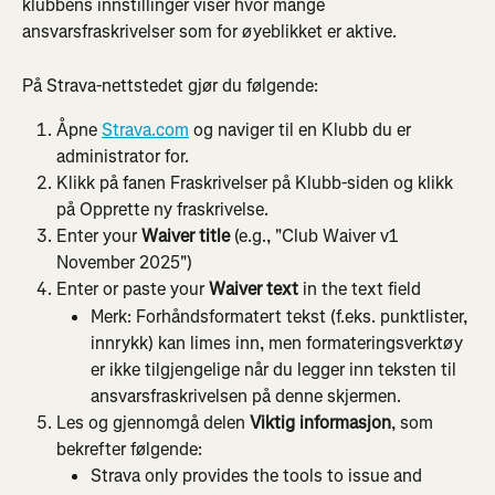
klubbens innstillinger viser hvor mange 
ansvarsfraskrivelser som for øyeblikket er aktive.
På Strava-nettstedet gjør du følgende:
Åpne 
Strava.com
 og naviger til en Klubb du er 
administrator for.
Klikk på fanen Fraskrivelser på Klubb-siden og klikk 
på Opprette ny fraskrivelse.
Enter your 
Waiver title
 (e.g., "Club Waiver v1 
November 2025")
Enter or paste your 
Waiver text
 in the text field
Merk: Forhåndsformatert tekst (f.eks. punktlister, 
innrykk) kan limes inn, men formateringsverktøy 
er ikke tilgjengelige når du legger inn teksten til 
ansvarsfraskrivelsen på denne skjermen.
Les og gjennomgå delen 
Viktig informasjon
, som 
bekrefter følgende:
Strava only provides the tools to issue and 