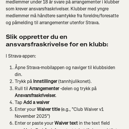
medlemmer under 18 år svare på arrangementer i klubber 
som krever ansvarsfraskrivelser. Klubber med yngre 
medlemmer må håndtere samtykke fra foreldre/foresatte 
og påmelding til arrangementer utenfor Strava.
Slik oppretter du en 
ansvarsfraskrivelse for en klubb:
I Strava-appen:
Åpne Strava-mobilappen og naviger til klubbsiden 
din.
Trykk på 
Innstillinger
 (tannhjulikonet).
Rull til 
Arrangementer
 -delen og trykk på 
Ansvarsfraskrivelser.
Tap 
Add a waiver
Enter your 
Waiver title
 (e.g., "Club Waiver v1 
November 2025")
Enter or paste your 
Waiver text
 in the text field