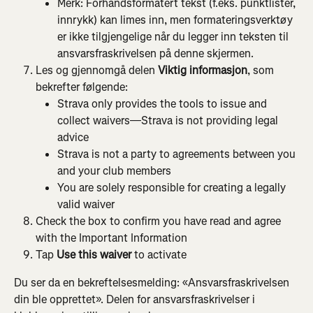
Merk: Forhåndsformatert tekst (f.eks. punktlister, 
innrykk) kan limes inn, men formateringsverktøy 
er ikke tilgjengelige når du legger inn teksten til 
ansvarsfraskrivelsen på denne skjermen.
Les og gjennomgå delen 
Viktig informasjon
, som 
bekrefter følgende:
Strava only provides the tools to issue and 
collect waivers—Strava is not providing legal 
advice
Strava is not a party to agreements between you 
and your club members
You are solely responsible for creating a legally 
valid waiver
Check the box to confirm you have read and agree 
with the Important Information
Tap 
Use this waiver
 to activate
Du ser da en bekreftelsesmelding: «Ansvarsfraskrivelsen 
din ble opprettet». Delen for ansvarsfraskrivelser i 