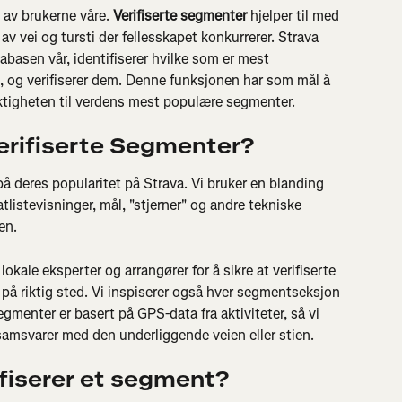
 av brukerne våre. 
Verifiserte segmenter
 hjelper til med 
v vei og tursti der fellesskapet konkurrerer. Strava 
basen vår, identifiserer hvilke som er mest 
en, og verifiserer dem. Denne funksjonen har som mål å 
aktigheten til verdens mest populære segmenter.
Verifiserte Segmenter?
å deres popularitet på Strava. Vi bruker en blanding 
tlistevisninger, mål, "stjerner" og andre tekniske 
en.
okale eksperter og arrangører for å sikre at verifiserte 
 på riktig sted. Vi inspiserer også hver segmentseksjon 
Segmenter er basert på GPS-data fra aktiviteter, så vi 
samsvarer med den underliggende veien eller stien.
ifiserer et segment?