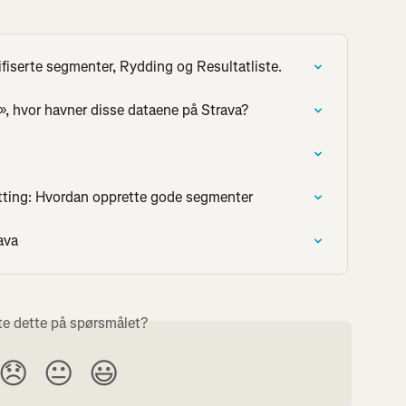
fiserte segmenter, Rydding og Resultatliste.
le», hvor havner disse dataene på Strava?
tting: Hvordan opprette gode segmenter
rava
te dette på spørsmålet?
😞
😐
😃