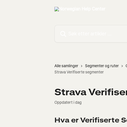
Gå til hovedinnhold
Søk etter artikler ...
Alle samlinger
Segmenter og ruter
Strava Verifiserte segmenter
Strava Verifis
Oppdatert i dag
Hva er Verifiserte