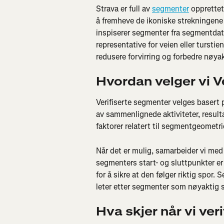
Strava er full av 
segmenter
 opprettet
å fremheve de ikoniske strekningene a
inspiserer segmenter fra segmentdata
representative for veien eller tursti
redusere forvirring og forbedre nøy
Hvordan velger vi 
Verifiserte segmenter velges basert p
av sammenlignede aktiviteter, resulta
faktorer relatert til segmentgeometri
Når det er mulig, samarbeider vi med l
segmenters start- og sluttpunkter er
for å sikre at den følger riktig spor. 
leter etter segmenter som nøyaktig 
Hva skjer når vi ver