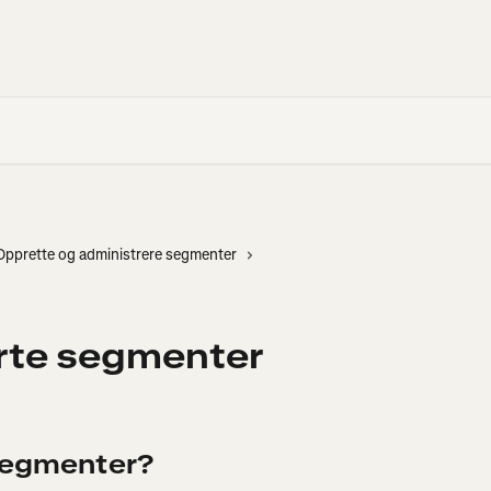
Opprette og administrere segmenter
erte segmenter
 Segmenter?