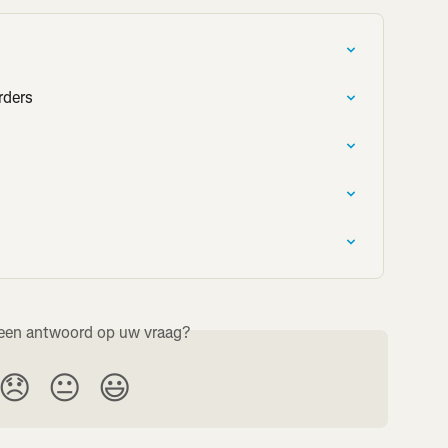
rders
een antwoord op uw vraag?
😞
😐
😃