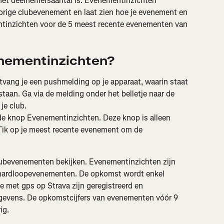
et deelnemersaantal is. Evenementinzichten 
 vorige clubevenement en laat zien hoe je evenement en 
tinzichten voor de 5 meest recente evenementen van 
enementinzichten?
vang je een pushmelding op je apparaat, waarin staat 
taan. Ga via de melding onder het belletje naar de 
je club.
 de knop Evenementinzichten. Deze knop is alleen 
Tik op je meest recente evenement om de 
.
clubevenementen bekijken. Evenementinzichten zijn 
 hardloopevenementen. De opkomst wordt enkel 
e met gps op Strava zijn geregistreerd en 
vens. De opkomstcijfers van evenementen vóór 9 
ig.