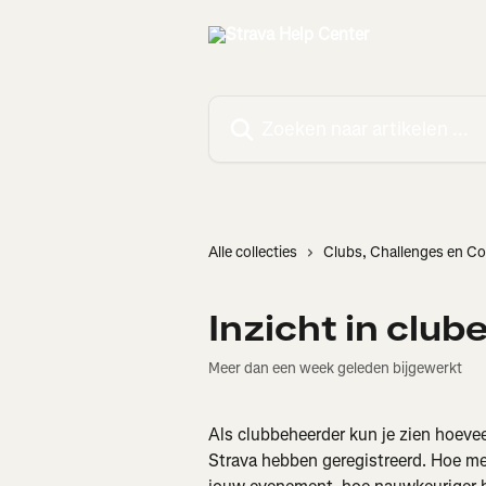
Naar de hoofdinhoud
Zoeken naar artikelen ...
Alle collecties
Clubs, Challenges en C
Inzicht in clu
Meer dan een week geleden bijgewerkt
Als clubbeheerder kun je zien hoevee
Strava hebben geregistreerd. Hoe mee