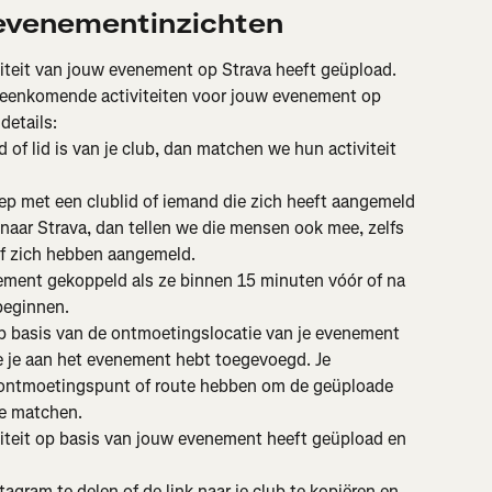
 evenementinzichten
iteit van jouw evenement op Strava heeft geüpload. 
eenkomende activiteiten voor jouw evenement op 
details:
of lid is van je club, dan matchen we hun activiteit 
ep met een clublid of iemand die zich heeft aangemeld 
 naar Strava, dan tellen we die mensen ook mee, zelfs 
 of zich hebben aangemeld.
ement gekoppeld als ze binnen 15 minuten vóór of na 
beginnen.
p basis van de ontmoetingslocatie van je evenement 
ie je aan het evenement hebt toegevoegd. Je 
ontmoetingspunt of route hebben om de geüploade 
te matchen.
iteit op basis van jouw evenement heeft geüpload en 
tagram te delen of de link naar je club te kopiëren en 