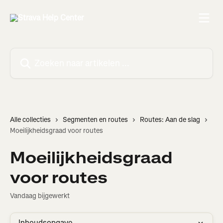
Naar de hoofdinhoud
Zoeken naar artikelen ...
Alle collecties
Segmenten en routes
Routes: Aan de slag
Moeilijkheidsgraad voor routes
Moeilijkheidsgraad
voor routes
Vandaag bijgewerkt
Inhoudsopgave