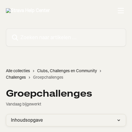
Naar de hoofdinhoud
Zoeken naar artikelen ...
Alle collecties
Clubs, Challenges en Community
Challenges
Groepchallenges
Groepchallenges
Vandaag bijgewerkt
Inhoudsopgave