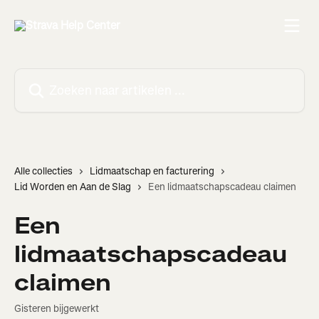
Naar de hoofdinhoud
Zoeken naar artikelen ...
Alle collecties
Lidmaatschap en facturering
Lid Worden en Aan de Slag
Een lidmaatschapscadeau claimen
Een
lidmaatschapscadeau
claimen
Gisteren bijgewerkt