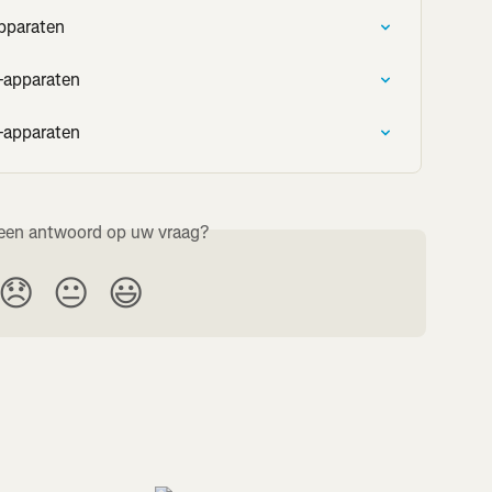
pparaten
-apparaten
-apparaten
een antwoord op uw vraag?
😞
😐
😃