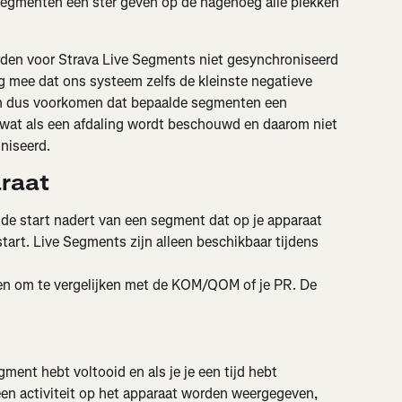
 segmenten een ster geven op de nagenoeg alle plekken 
den voor Strava Live Segments niet gesynchroniseerd 
g mee dat ons systeem zelfs de kleinste negatieve 
kan dus voorkomen dat bepaalde segmenten een 
wat als een afdaling wordt beschouwd en daarom niet 
niseerd.
raat
 de start nadert van een segment dat op je apparaat 
tart. Live Segments zijn alleen beschikbaar tijdens 
zen om te vergelijken met de KOM/QOM of je PR. De 
egment hebt voltooid en als je je een tijd hebt 
 een activiteit op het apparaat worden weergegeven, 