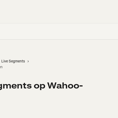
Live Segments
en
egments op Wahoo-