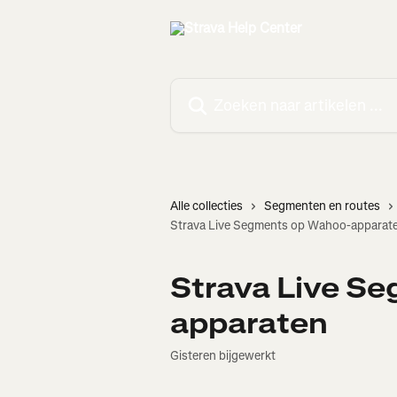
Naar de hoofdinhoud
Zoeken naar artikelen ...
Alle collecties
Segmenten en routes
Strava Live Segments op Wahoo-apparat
Strava Live S
apparaten
Gisteren bijgewerkt