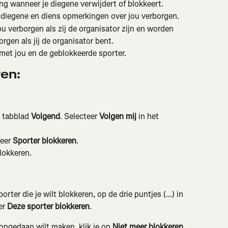
g wanneer je diegene verwijdert of blokkeert.
iegene en diens opmerkingen over jou verborgen.
verborgen als zij de organisator zijn en worden 
gen als jij de organisator bent.
 met jou en de geblokkeerde sporter.
en:
 tabblad 
Volgend
. Selecteer 
Volgen mij
 in het 
eer 
Sporter blokkeren
.
blokkeren.
rter die je wilt blokkeren, op de drie puntjes (...) in 
r 
Deze sporter blokkeren
.
ongedaan wilt maken, klik je op 
Niet meer blokkeren