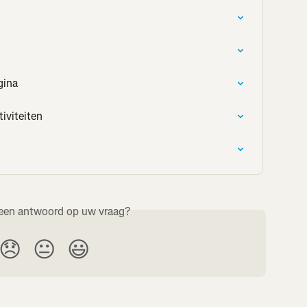
gina
iviteiten
een antwoord op uw vraag?
😞
😐
😃