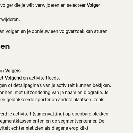
volger die je wilt verwijderen en selecteer 
Volger 
rwijderen.
kan volgen en je opnieuw een volgverzoek kan sturen.
ren
an 
Volgers
.
et 
Volgend
 en activiteitfeeds.
en of detailpagina's van je activiteit kunnen bekijken.
or hen, met uitzondering van je naam en biografie. Je 
r een geblokkeerde sporter op andere plaatsen, zoals 
eerd je activiteit (samenvatting) op openbare plekken 
n segmentklassementen en de segmentverkenner. De 
iteit echter 
niet
 zien als diegene erop klikt.