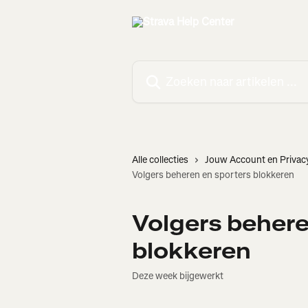
Naar de hoofdinhoud
Zoeken naar artikelen ...
Alle collecties
Jouw Account en Privac
Volgers beheren en sporters blokkeren
Volgers behere
blokkeren
Deze week bijgewerkt