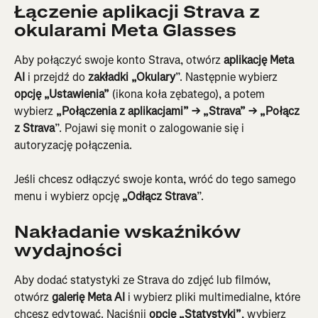
Łączenie aplikacji Strava z 
okularami Meta Glasses
Aby połączyć swoje konto Strava, otwórz 
aplikację Meta 
AI
 i przejdź do 
zakładki „Okulary
”. Następnie wybierz 
opcję „Ustawienia”
 (ikona koła zębatego), a potem 
wybierz 
„Połączenia z aplikacjami” → „Strava” → „Połącz 
z Strava
”. Pojawi się monit o zalogowanie się i 
autoryzację połączenia.
Jeśli chcesz odłączyć swoje konta, wróć do tego samego 
menu i wybierz opcję 
„Odłącz Strava
”.
Nakładanie wskaźników 
wydajności
Aby dodać statystyki ze Strava do zdjęć lub filmów, 
otwórz 
galerię Meta AI
 i wybierz pliki multimedialne, które 
chcesz edytować. Naciśnij 
opcję „Statystyki”
, wybierz 