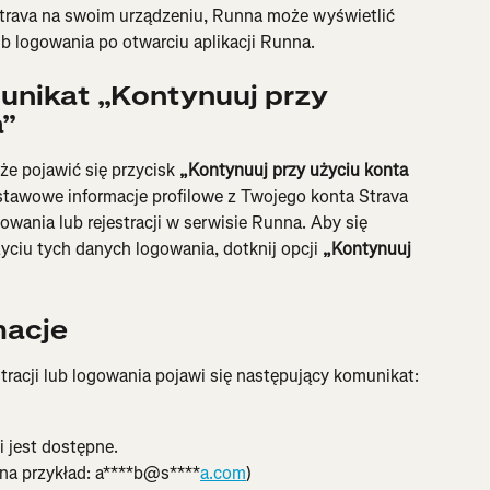
Strava na swoim urządzeniu, Runna może wyświetlić 
ub logowania po otwarciu aplikacji Runna.
munikat „Kontynuuj przy 
a”
e pojawić się przycisk 
„Kontynuuj przy użyciu konta 
stawowe informacje profilowe z Twojego konta Strava 
wania lub rejestracji w serwisie Runna. Aby się 
yciu tych danych logowania, dotknij opcji 
„Kontynuuj 
macje
estracji lub logowania pojawi się następujący komunikat:
li jest dostępne.
(na przykład: a****b@s****
a.com
)