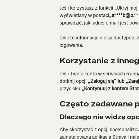
Jeśli korzystasz z funkcji „Ukryj mój
wyświetlany w postaci
„a****b@p
.*
sprawdzić, jaki adres e-mail jest p
Jeśli te informacje nie są dostępne, 
logowania.
Korzystanie z inneg
Jeśli Twoje konta w serwisach Runna
dotknij opcji 
„Zaloguj się” lub „Zare
przycisku 
„Kontynuuj z kontem Stra
Często zadawane p
Dlaczego nie widzę opc
Aby skorzystać z opcji spersonaliz
zainstalowana aplikacja Strava i nale