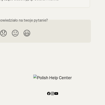
owiedziało na twoje pytanie?
😞
😐
😃