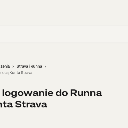
czenia
Strava i Runna
omocą Konta Strava
b logowanie do Runna
ta Strava