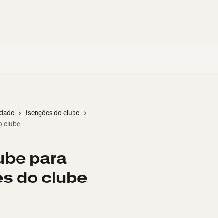
idade
Isenções do clube
o clube
ube para
s do clube