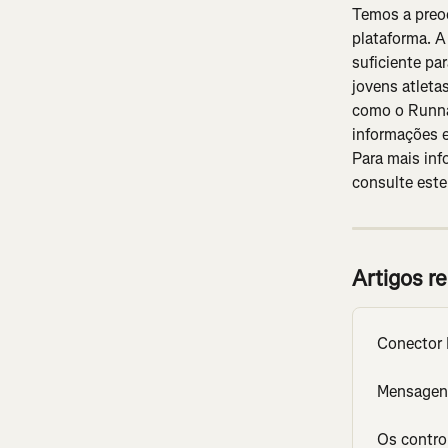
Temos a preo
plataforma. A
suficiente pa
jovens atleta
como o Runna,
informações e
Para mais inf
consulte este
Artigos r
Conector 
Mensagen
Os contro