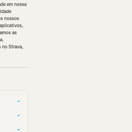
ade em nossa 
idade 
os nossos 
plicativos, 
tamos as 
a.
 no Strava, 