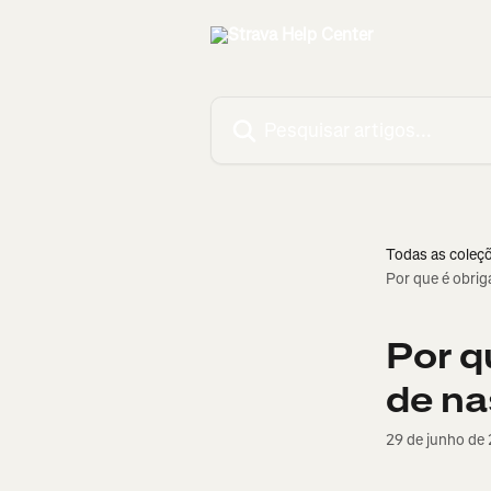
Passar para o conteúdo principal
Pesquisar artigos...
Todas as coleç
Por que é obrig
Por q
de na
29 de junho de