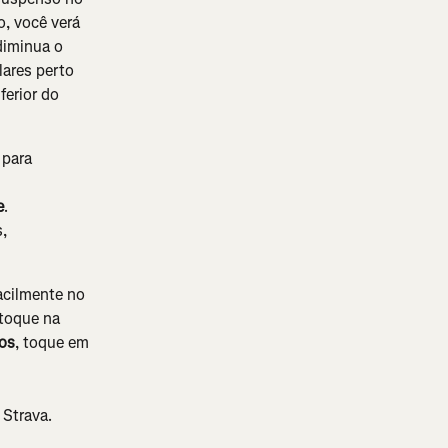
, você verá 
iminua o 
ares perto 
erior do 
 para 
e
.
, 
acilmente no 
 toque na 
os
, toque em 
 Strava.