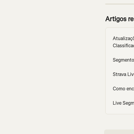
Artigos r
Atualizaç
Classifica
Segmentos
Strava Li
Como enco
Live Seg