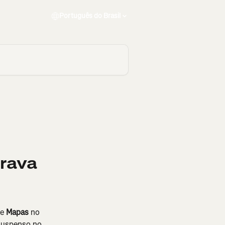
Português do Brasil
rava
e 
Mapas
 no 
suspenso no 