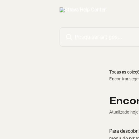
Passar para o conteúdo principal
Pesquisar artigos...
Todas as coleç
Encontrar segm
Encon
Atualizado hoje
Para descobri
menu de naveg