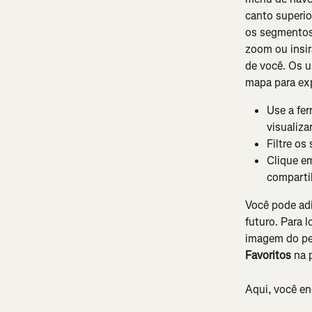
canto superio
os segmentos
zoom ou insir
de você. Os u
mapa para ex
Use a fer
visualiza
Filtre o
Clique em
compartil
Você pode ad
futuro. Para l
imagem do per
Favoritos
 na 
Aqui, você en