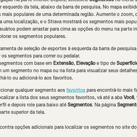
r esquerdo da tela, abaixo da barra de pesquisa. No mapa exibido
 mais populares de uma determinada região. Aumente o zoom, d
a uma localização, e o Strava mostrará os segmentos mais popul
suários podem arrastar para cima as opções do menu na parte inf
plorar os segmentos populares.
ramenta de seleção de esportes à esquerda da barra de pesquisa
r os segmentos para correr ou pedalar.
s segmentos com base em 
Extensão
, 
Elevação
 e tipo de 
Superfíci
 um segmento no mapa ou na lista para visualizar seus detalhes
há-lo ou adicioná-lo aos favoritos.
icionar qualquer segmento aos 
favoritos
 para encontrá-lo mais f
ocalizar a lista dos seus segmentos favoritos, vá até a aba 
Você
,
fil e depois role para baixo até 
Segmentos
. Na página 
Segment
parte superior da tela.
contra opções adicionais para localizar os segmentos no site do