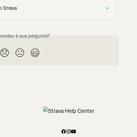
o Strava
ondeu à sua pergunta?
😞
😐
😃