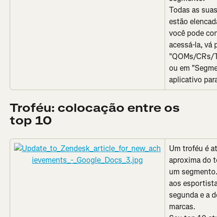
Todas as sua
estão elencad
você pode con
acessá-la, vá
"QOMs/CRs/Top
ou em "Segmen
aplicativo para
Troféu: colocação entre os 
top 10
Um troféu é a
aproxima do to
um segmento. 
aos esportist
segunda e a d
marcas.