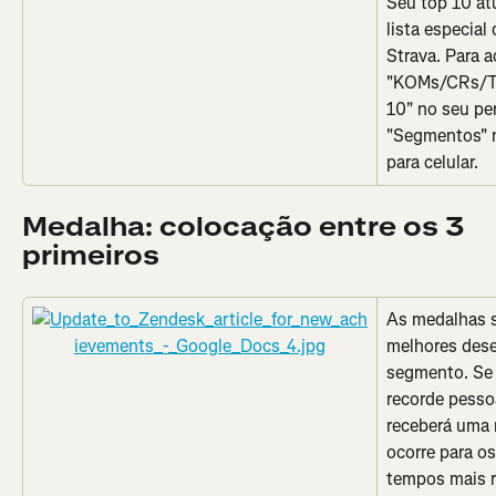
Seu top 10 at
lista especial
Strava. Para a
"KOMs/CRs/T
10" no seu per
"Segmentos" no
para celular.
Medalha: colocação entre os 3 
primeiros
As medalhas s
melhores des
segmento. Se
recorde pesso
receberá uma
ocorre para o
tempos mais r