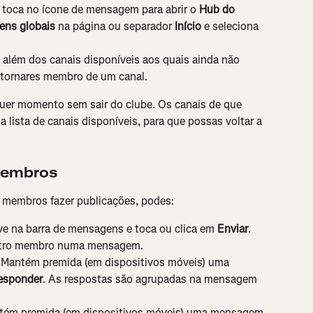
, toca no ícone de mensagem para abrir o 
Hub do 
ens globais
 na página ou separador 
Início
 e seleciona 
, além dos canais disponíveis aos quais ainda não 
e tornares membro de um canal.
quer momento sem sair do clube. Os canais de que 
a lista de canais disponíveis, para que possas voltar a 
Membros
 membros fazer publicações, podes:
e na barra de mensagens e toca ou clica em 
Enviar
. 
tro membro numa mensagem.
Mantém premida (em dispositivos móveis) uma 
esponder
. As respostas são agrupadas na mensagem 
tém premida (em dispositivos móveis) uma mensagem 