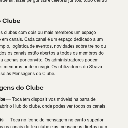
denar, fazer perguntas e celebrar juntos, tudo dentro 
 Clube
s clubes com dois ou mais membros um espaço 
o em canais. Cada canal é um espaço dedicado a um 
mplo, logística de eventos, novidades sobre treino ou 
os os canais estão abertos a todos os membros do 
ou apenas por convite. Os administradores podem 
os membros podem reagir. Os utilizadores do Strava 
so às Mensagens do Clube.
gens do Clube
ube
 — Toca (em dispositivos móveis) na barra de 
brir o Hub do clube, onde podes ver todos os canais.
is
 — Toca no ícone de mensagem no canto superior 
odos os canais do teu clube e as mensagens diretas num 