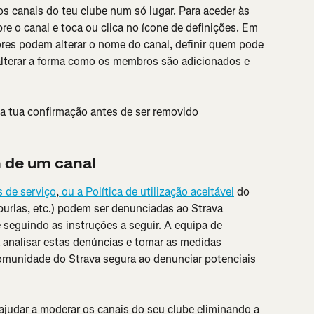
s canais do teu clube num só lugar. Para aceder às 
re o canal e toca ou clica no ícone de definições. Em 
ores podem alterar o nome do canal, definir quem pode 
alterar a forma como os membros são adicionados e 
a tua confirmação antes de ser removido 
de um canal
 de serviço
,
 ou a Política de utilização aceitável
 do 
burlas, etc.) podem ser denunciadas ao Strava 
eguindo as instruções a seguir. A equipa de 
 analisar estas denúncias e tomar as medidas 
omunidade do Strava segura ao denunciar potenciais 
udar a moderar os canais do seu clube eliminando a 