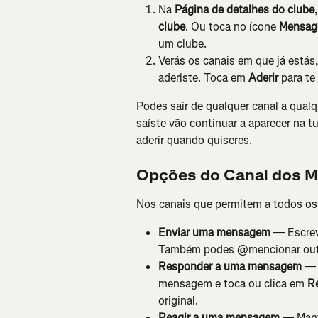
Na 
Página de detalhes do clube
clube
. Ou toca no ícone 
Mensag
um clube.
Verás os canais em que já estás
aderiste. Toca em 
Aderir
 para t
Podes sair de qualquer canal a qual
saíste vão continuar a aparecer na tu
aderir quando quiseres.
Opções do Canal dos 
Nos canais que permitem a todos os
Enviar uma mensagem
 — Escrev
Também podes @mencionar ou
Responder a uma mensagem
 — 
mensagem e toca ou clica em 
R
original.
Reagir a uma mensagem
 — Man