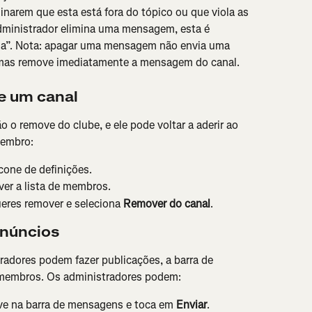
rem que esta está fora do tópico ou que viola as 
ministrador elimina uma mensagem, esta é 
da”. Nota: apagar uma mensagem não envia uma 
 mas remove imediatamente a mensagem do canal.
 um canal
 remove do clube, e ele pode voltar a aderir ao 
membro:
ícone de definições.
 ver a lista de membros.
eres remover e seleciona 
Remover do canal
.
anúncios
adores podem fazer publicações, a barra de 
 membros. Os administradores podem:
e na barra de mensagens e toca em 
Enviar
.