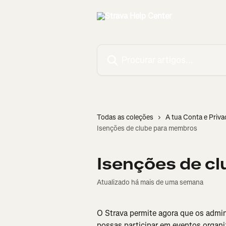
Ir para conteúdo principal
Procurar artigos...
Todas as coleções
A tua Conta e Priva
Isenções de clube para membros
Isenções de c
Atualizado há mais de uma semana
O Strava permite agora que os admin
possas participar em eventos organi