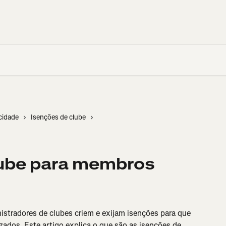
cidade
Isenções de clube
lube para membros
istradores de clubes criem e exijam isenções para que 
zados. Este artigo explica o que são as isenções de 