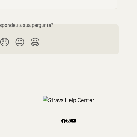
espondeu à sua pergunta?
😞
😐
😃