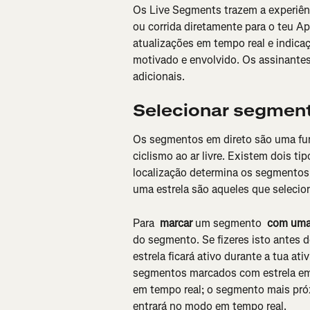
Os Live Segments trazem a experiênc
ou corrida diretamente para o teu A
atualizações em tempo real e indic
motivado e envolvido. Os assinante
adicionais.
Selecionar segmen
Os segmentos em direto são uma func
ciclismo ao ar livre. Existem dois t
localização determina os segmento
uma estrela são aqueles que seleci
Para 
 marcar
 um segmento 
 com uma
do segmento. Se fizeres isto antes 
estrela ficará ativo durante a tua at
segmentos marcados com estrela em
em tempo real; o segmento mais próx
entrará no modo em tempo real.