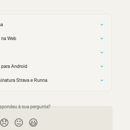
na
a na Web
 para Android
sinatura Strava e Runna
espondeu à sua pergunta?
😞
😐
😃