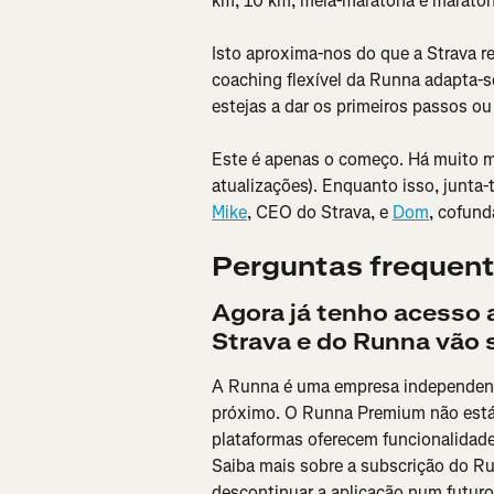
km, 10 km, meia-maratona e maraton
Isto aproxima-nos do que a Strava re
coaching flexível da Runna adapta-se
estejas a dar os primeiros passos ou
Este é apenas o começo. Há muito mai
atualizações). Enquanto isso, junta-t
Mike
, CEO do Strava, e 
Dom
, cofun
Perguntas frequen
Agora já tenho acesso 
Strava e do Runna vão
A Runna é uma empresa independente
próximo. O Runna Premium não está
plataformas oferecem funcionalidade
Saiba mais sobre a subscrição do Ru
descontinuar a aplicação num futur