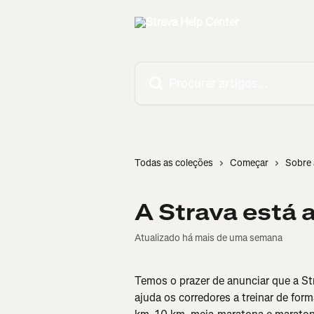
Ir para conteúdo principal
Procurar artigos...
Todas as coleções
Começar
Sobre 
A Strava está a
Atualizado há mais de uma semana
Temos o prazer de anunciar que a Str
ajuda os corredores a treinar de for