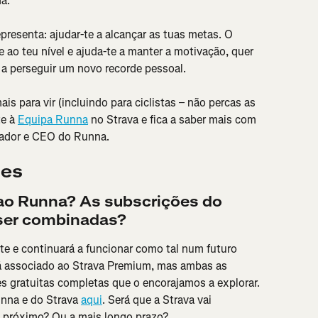
a.
presenta: ajudar-te a alcançar as tuas metas. O 
 ao teu nível e ajuda-te a manter a motivação, quer 
 a perseguir um novo recorde pessoal.
s para vir (incluindo para ciclistas – não percas as 
e à 
Equipa Runna
 no Strava e fica a saber mais com 
dador e CEO do Runna.
tes
ao Runna? As subscrições do 
 ser combinadas?
 e continuará a funcionar como tal num futuro 
 associado ao Strava Premium, mas ambas as 
s gratuitas completas que o encorajamos a explorar. 
nna e do Strava 
aqui
. Será que a Strava vai 
o próximo? Ou a mais longo prazo?