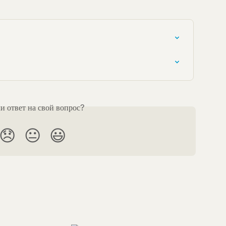
 ответ на свой вопрос?
😞
😐
😃