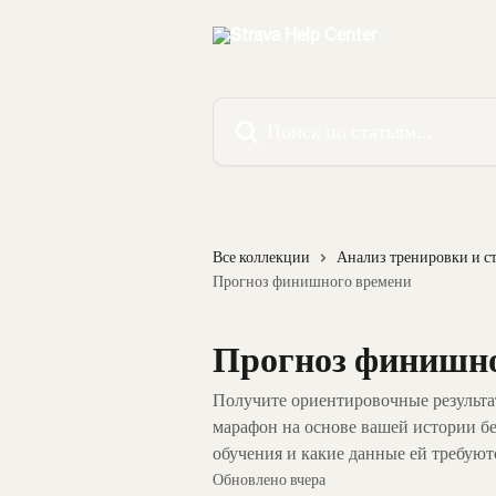
К основному содержимому
Поиск по статьям...
Все коллекции
Анализ тренировки и с
Прогноз финишного времени
Прогноз финишно
Получите ориентировочные результа
марафон на основе вашей истории бе
обучения и какие данные ей требуют
Обновлено вчера