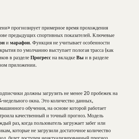
ни» прогнозирует примерное время прохождения 
нове предыдущих спортивных показателей. Ключевые 
он
 и 
марафон
. Функция не учитывает особенности 
крытия по умолчанию выступает пологая трасса (как 
ков в разделе 
Прогресс
 на вкладке 
Вы 
и в разделе 
ьном приложении.
одписчики должны загрузить не менее 20 пробежек на 
4-недельного окна. Это количество данных, 
 машинного обучения, на основе которой работает 
роила качественный и точный прогноз. Модель 
дый раз, когда пользователь загружает забег или 
кам, которые не загрузили достаточное количество 
од, будет доступен неактуализированный прогноз, 