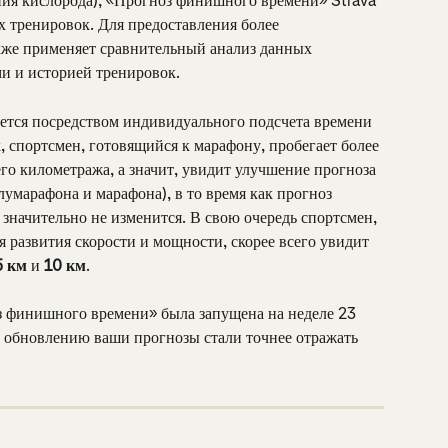
ния кислорода), «Прогноз финишного времени» Strava 
х тренировок. Для предоставления более 
кже применяет сравнительный анализ данных 
и и историей тренировок.
ется посредством индивидуального подсчета времени 
к, спортсмен, готовящийся к марафону, пробегает более 
о километража, а значит, увидит улучшение прогноза 
умарафона и марафона), в то время как прогноз 
 значительно не изменится. В свою очередь спортсмен, 
 развития скорости и мощности, скорее всего увидит 
5 км
 и 
10 км
.
 финишного времени» была запущена на неделе 23 
у обновлению ваши прогнозы стали точнее отражать 