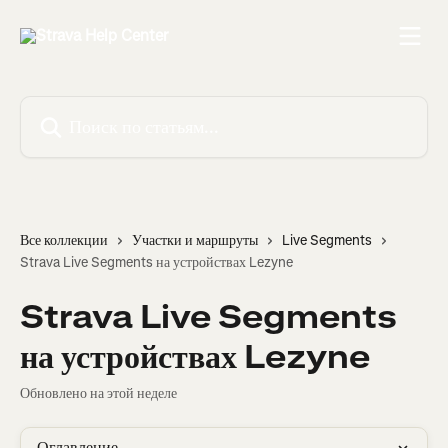
К основному содержимому
Поиск по статьям...
Все коллекции
Участки и маршруты
Live Segments
Strava Live Segments на устройствах Lezyne
Strava Live Segments
на устройствах Lezyne
Обновлено на этой неделе
Оглавление