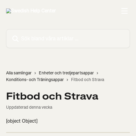
Hoppa till huvudinnehåll
Sök bland våra artiklar …
Alla samlingar
Enheter och tredjepartsappar
Konditions- och Träningsappar
Fitbod och Strava
Fitbod och Strava
Uppdaterad denna vecka
[object Object]