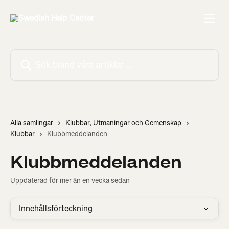
Hoppa till huvudinnehåll
Sök bland våra artiklar …
Alla samlingar
Klubbar, Utmaningar och Gemenskap
Klubbar
Klubbmeddelanden
Klubbmeddelanden
Uppdaterad för mer än en vecka sedan
Innehållsförteckning