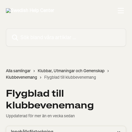
Hoppa till huvudinnehåll
Sök bland våra artiklar …
Alla samlingar
Klubbar, Utmaningar och Gemenskap
Klubbevenemang
Flygblad till klubbevenemang
Flygblad till
klubbevenemang
Uppdaterad för mer än en vecka sedan
Innehållsförteckning