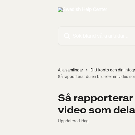
Hoppa till huvudinnehåll
Sök bland våra artiklar …
Alla samlingar
Ditt konto och din integr
Så rapporterar du en bild eller en video s
Så rapporterar 
video som del
Uppdaterad idag