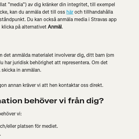
lat ”media”) av dig kränker din integritet, till exempel 
ke, kan du anmäla det till oss 
här
 och tillhandahålla 
 ståndpunkt. Du kan också anmäla media i Stravas app 
licka på alternativet 
Anmäl
.
 det anmälda materialet involverar dig, ditt barn (om 
u har juridisk behörighet att representera. Om det 
a skicka in anmälan.
n annan kräver vi att hen kontaktar oss direkt.
mation behöver vi från dig?
behöver vi:
och/eller platsen för mediet.
.