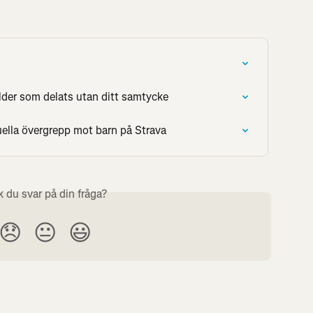
ilder som delats utan ditt samtycke
ella övergrepp mot barn på Strava
k du svar på din fråga?
😞
😐
😃