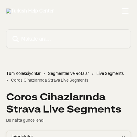
Ana içeriğe geç
Makale ara...
Tüm Koleksiyonlar
Segmentler ve Rotalar
Live Segments
Coros Cihazlarında Strava Live Segments
Coros Cihazlarında
Strava Live Segments
Bu hafta güncellendi
İçindekiler