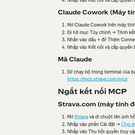
Nhấp vào Kết nối và cấp quyền 
Claude Cowork (Máy tín
Mở Claude Cowork trên máy tín
Đi tới mục Tùy chỉnh → Trình kết
Nhấn vào dấu + để Thêm Connect
Nhấp vào Kết nối và cấp quyền 
Mã Claude
Để chạy bộ trong terminal của b
https://mcp.strava.com/mcp
Ngắt kết nối MCP
Strava.com (máy tính đ
Mở 
Strava
 và di chuột lên ảnh h
Nhấp vào phần Cài đặt → 
Ứng dụ
Nhấp vào Thu hồi quyền truy cậ