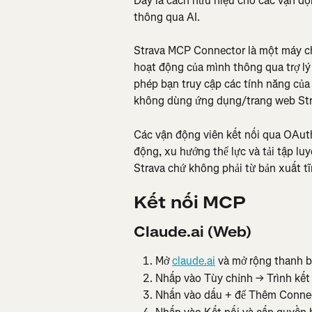
Đây là cách hữu hiệu cho các vận độ
thông qua AI.
Strava MCP Connector là một máy ch
hoạt động của mình thông qua trợ lý
phép bạn truy cập các tính năng của 
không dùng ứng dụng/trang web Str
Các vận động viên kết nối qua OAuth
động, xu hướng thể lực và tải tập luy
Strava chứ không phải từ bản xuất tĩ
Kết nối MCP
Claude.ai (Web)
Mở 
claude.ai
 và mở rộng thanh 
Nhấp vào Tùy chỉnh → Trình kết
Nhấn vào dấu + để Thêm Connect