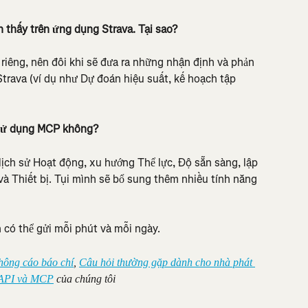
h thấy trên ứng dụng Strava. Tại sao?
n riêng, nên đôi khi sẽ đưa ra những nhận định và phản 
Strava (ví dụ như Dự đoán hiệu suất, kế hoạch tập 
 sử dụng MCP không?
lịch sử Hoạt động, xu hướng Thể lực, Độ sẵn sàng, lập 
và Thiết bị. Tụi mình sẽ bổ sung thêm nhiều tính năng 
 có thể gửi mỗi phút và mỗi ngày.
hông cáo báo chí
, 
Câu hỏi thường gặp dành cho nhà phát 
 API và MCP
 của chúng tôi