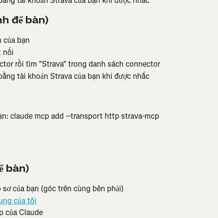
bằng tài khoản Strava của bạn khi được nhắc
h để bàn)
h của bạn
 nối
or rồi tìm "Strava" trong danh sách connector
bằng tài khoản Strava của bạn khi được nhắc
ạn: claude mcp add --transport http strava-mcp 
ể bàn)
ồ sơ của bạn (góc trên cùng bên phải)
ng của tôi
p của Claude