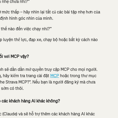
ủ nhẹ chưa nhỉ?”
 mức thấp – hãy nhìn lại tất cả các bài tập nhẹ hơn của 
 định hình góc nhìn của mình.
thế nào đến việc chạy nhỉ?”
 luyện thể lực, đạp xe, chạy bộ hoặc bất kỳ cách nào 
ối với MCP vậy?
nh sẽ dần dần mở quyền truy cập MCP cho mọi người. 
hãy kiểm tra trang cài đặt 
MCP
 hoặc trong thư mục 
r the Strava MCP?". Nếu bạn là người đăng ký mà chưa 
 sớm có thôi.
ho các khách hàng AI khác không?
 (Claude) và sẽ hỗ trợ thêm các khách hàng AI khác 