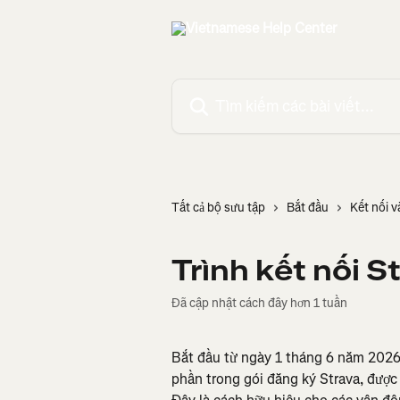
Bỏ qua đến nội dung chính
Tìm kiếm các bài viết...
Tất cả bộ sưu tập
Bắt đầu
Kết nối v
Trình kết nối 
Đã cập nhật cách đây hơn 1 tuần
Bắt đầu từ ngày 1 tháng 6 năm 2026,
phần trong gói đăng ký Strava, được 