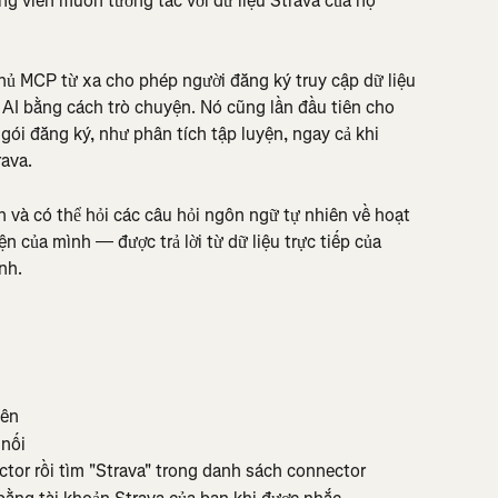
ng viên muốn tương tác với dữ liệu Strava của họ 
ủ MCP từ xa cho phép người đăng ký truy cập dữ liệu 
 AI bằng cách trò chuyện. Nó cũng lần đầu tiên cho 
gói đăng ký, như phân tích tập luyện, ngay cả khi 
ava.
 và có thể hỏi các câu hỏi ngôn ngữ tự nhiên về hoạt 
ện của mình — được trả lời từ dữ liệu trực tiếp của 
nh.
bên
 nối
or rồi tìm "Strava" trong danh sách connector