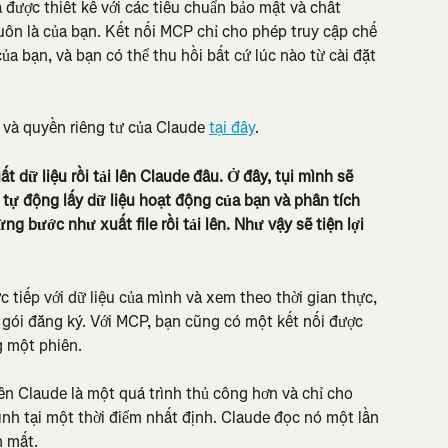
 được thiết kế với các tiêu chuẩn bảo mật và chất 
luôn là của bạn. Kết nối MCP chỉ cho phép truy cập chế 
của bạn, và bạn có thể thu hồi bất cứ lúc nào từ cài đặt 
 và quyền riêng tư của Claude 
tại đây
.
 dữ liệu rồi tải lên Claude đâu. Ở đây, tụi mình sẽ 
, tự động lấy dữ liệu hoạt động của bạn và phân tích 
g bước như xuất file rồi tải lên. Như vậy sẽ tiện lợi 
 tiếp với dữ liệu của mình và xem theo thời gian thực, 
gói đăng ký. Với MCP, bạn cũng có một kết nối được 
g một phiên.
lên Claude là một quá trình thủ công hơn và chỉ cho 
nh tại một thời điểm nhất định. Claude đọc nó một lần 
n mất.