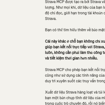
Strava MCP được tạo ra bởi Strava và
lượng. Như mọi khi, dữ liệu của bạn 
độ chỉ đọc, giới hạn trong tài khoản 
Strava.
Bạn có thể tìm hiểu thêm về bảo mật
Cái này khác ở chỗ bạn không chỉ xuất
giúp bạn kết nối trực tiếp với Strava
luôn, không cần phải làm thủ công từn
và tiết kiệm thời gian hơn nhiều.
Strava MCP cho phép bạn kết nối trực
cũng như sử dụng các tính năng của 
duy trì xuyên suốt các truy vấn tron
Xuất dữ liệu Strava hàng loạt và tải 
bạn một bản chụp tĩnh dữ liệu của mì
trong cuộc trò chuyện đó, rồi nó biế