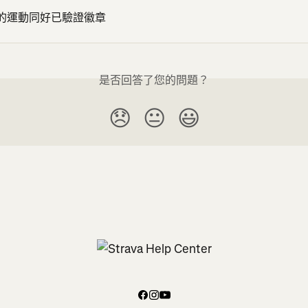
a 上的運動同好已驗證徽章
是否回答了您的問題？
😞
😐
😃