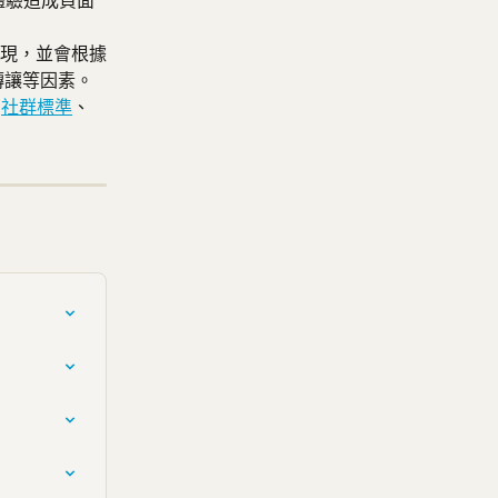
體驗造成負面
現，並會根據
轉讓等因素。
 
社群標準
、 