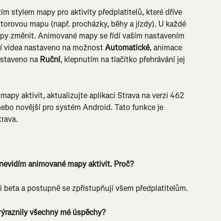
 stylem mapy pro aktivity předplatitelů, které dříve 
torovou mapu (např. procházky, běhy a jízdy). U každé 
apy změnit. Animované mapy se řídí vaším nastavením 
ní videa nastaveno na možnost 
Automatické
, animace 
astaveno na 
Ruční
, klepnutím na tlačítko přehrávání jej 
apy aktivit, aktualizujte aplikaci Strava na verzi 462 
ebo novější pro systém Android. Tato funkce je 
trava.
 nevidím animované mapy aktivit. Proč?
i beta a postupně se zpřístupňují všem předplatitelům.
ýraznily všechny mé úspěchy?