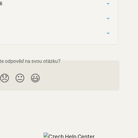
tě
ste odpověď na svou otázku?
😞
😐
😃