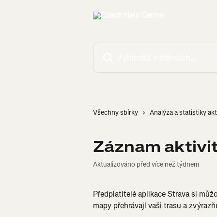
Přeskočit na hlavní obsah
Vyhledat v článcích…
Všechny sbírky
Analýza a statistiky akt
Záznam aktivi
Aktualizováno před více než týdnem
Předplatitelé aplikace Strava si můž
mapy přehrávají vaši trasu a zvýrazň