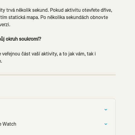
 trvá několik sekund. Pokud aktivitu otevřete dříve, 
itím statická mapa. Po několika sekundách obnovte 
erzi.
můj okruh soukromí?
řejnou část vaší aktivity, a to jak vám, tak i 
e.
le Watch