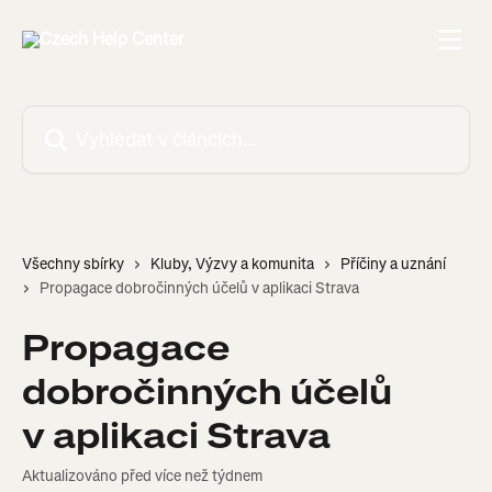
Přeskočit na hlavní obsah
Vyhledat v článcích…
Všechny sbírky
Kluby, Výzvy a komunita
Příčiny a uznání
Propagace dobročinných účelů v aplikaci Strava
Propagace
dobročinných účelů
v aplikaci Strava
Aktualizováno před více než týdnem