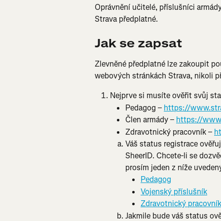
Oprávnění učitelé, příslušníci armád
Strava předplatné.
Jak se zapsat
Zlevněné předplatné lze zakoupit po
webových stránkách Strava, nikoli p
Nejprve si musíte ověřit svůj st
Pedagog – 
https://www.str
Člen armády – 
https://www.
Zdravotnický pracovník – 
h
Váš status registrace ověřu
SheerID. Chcete-li se dozvě
prosím jeden z níže uveden
Pedagog
Vojenský příslušník
Zdravotnický pracovník
Jakmile bude váš status ov