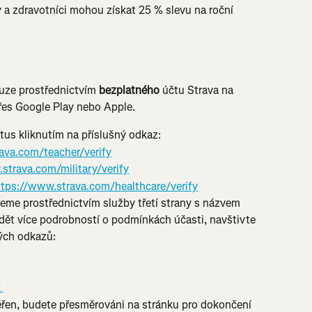
y a zdravotníci mohou získat 25 % slevu na roční 
uze prostřednictvím 
bezplatného
 účtu Strava na 
řes Google Play nebo Apple.
atus kliknutím na příslušný odkaz:
ava.com/teacher/verify
strava.com/military/verify
ttps://www.strava.com/healthcare/verify
jeme prostřednictvím služby třetí strany s názvem 
dět více podrobností o podmínkách účasti, navštivte 
ých odkazů:
 
ěřen, budete přesměrováni na stránku pro dokončení 