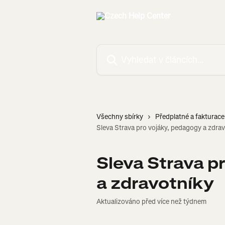
Přeskočit na hlavní obsah
Vyhledat v článcích…
Všechny sbírky
Předplatné a fakturace
Sleva Strava pro vojáky, pedagogy a zdra
Sleva Strava p
a zdravotníky
Aktualizováno před více než týdnem