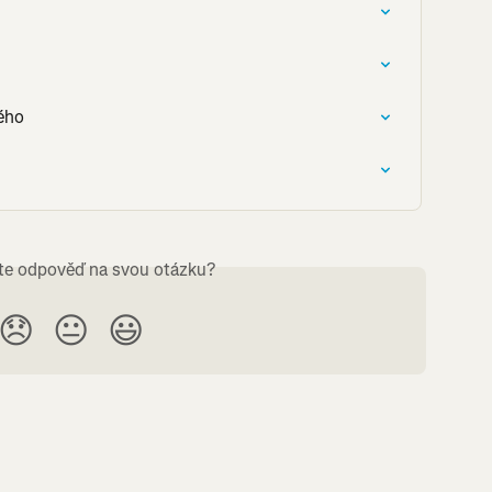
ého
ste odpověď na svou otázku?
😞
😐
😃