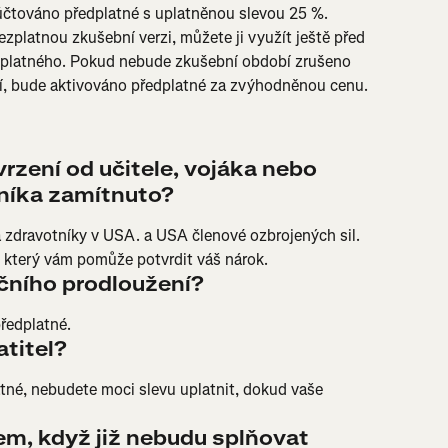
čtováno předplatné s uplatněnou slevou 25 %.
zplatnou zkušební verzi, můžete ji využít ještě před 
dplatného. Pokud nebude zkušební období zrušeno 
í, bude aktivováno předplatné za zvýhodněnou cenu.
zení od učitele, vojáka nebo 
níka zamítnuto?
 a zdravotníky v USA. a USA členové ozbrojených sil. 
, který vám pomůže potvrdit váš nárok.
čního prodloužení?
předplatné.
atitel?
tné, nebudete moci slevu uplatnit, dokud vaše 
m, když již nebudu splňovat 