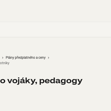
Plány předplatného a ceny
votníky
ro vojáky, pedagogy